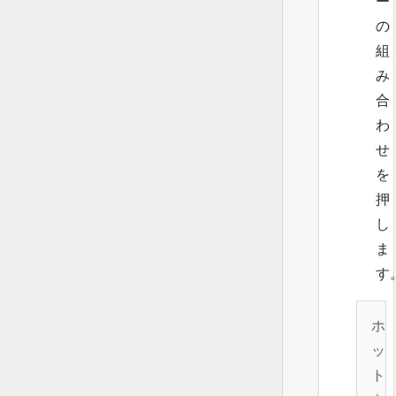
ー
の
組
み
合
わ
せ
を
押
し
ま
す
ホ
ッ
ト