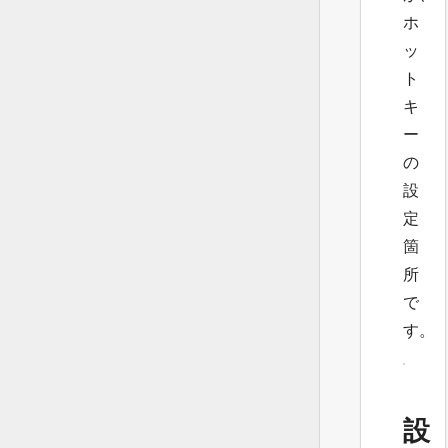
ホ
ッ
ト
キ
ー
の
設
定
箇
所
で
す。
設