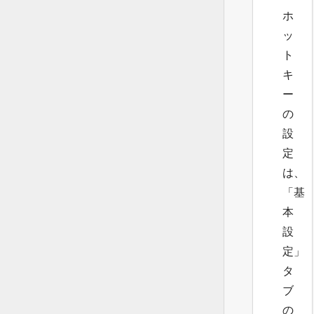
ホ
ッ
ト
キ
ー
の
設
定
は、
「基
本
設
定」
タ
ブ
の