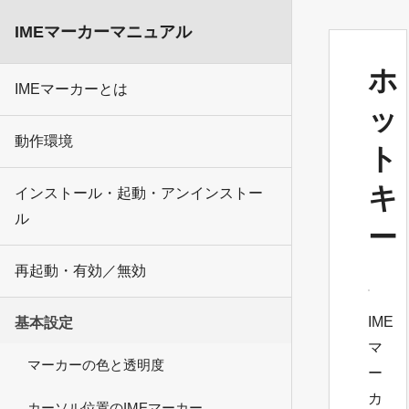
IMEマーカーマニュアル
ホ
IMEマーカーとは
ッ
動作環境
ト
キ
インストール・起動・アンインストー
ル
ー
再起動・有効／無効
IME
基本設定
マ
マーカーの色と透明度
ー
カ
カーソル位置のIMEマーカー