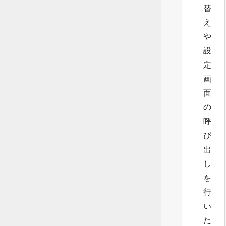
替
え
や
設
定
画
面
の
呼
び
出
し
を
行
い
た