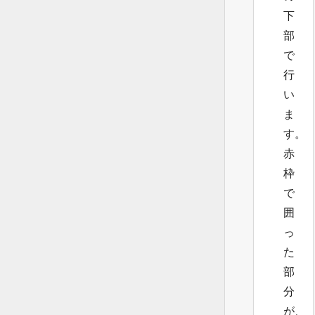
下
部
で
行
い
ま
す。
赤
枠
で
囲
っ
た
部
分
が、