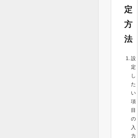
定
方
法
設
定
し
た
い
項
目
の
入
力