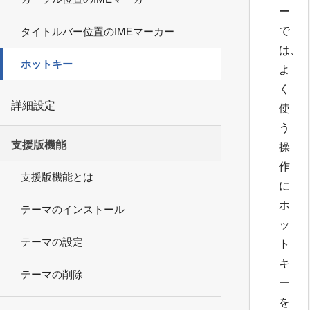
ー
で
タイトルバー位置のIMEマーカー
は、
ホットキー
よ
く
詳細設定
使
う
支援版機能
操
作
支援版機能とは
に
ホ
テーマのインストール
ッ
テーマの設定
ト
キ
テーマの削除
ー
を