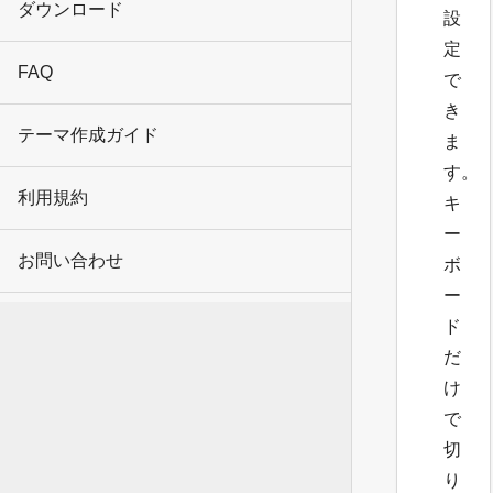
ダウンロード
設
定
FAQ
で
き
テーマ作成ガイド
ま
す。
利用規約
キ
ー
お問い合わせ
ボ
ー
ド
だ
け
で
切
り