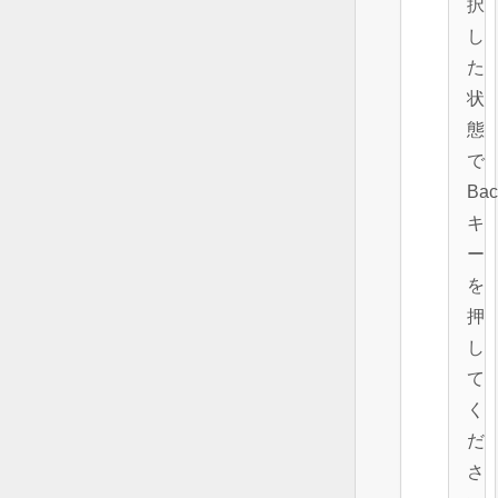
択
し
た
状
態
で
Bac
キ
ー
を
押
し
て
く
だ
さ