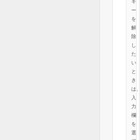
キ
ー
を
解
除
し
た
い
と
き
は
入
力
欄
を
選