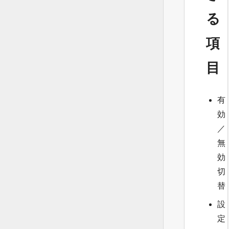
る
項
目
有
効
／
無
効
切
替
設
定