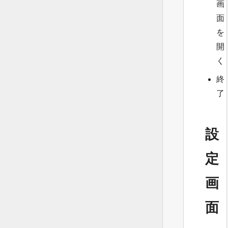
画
面
を
開
く
終
了
設
定
画
面