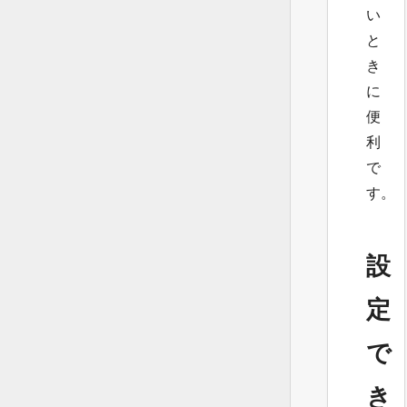
い
と
き
に
便
利
で
す。
設
定
で
き