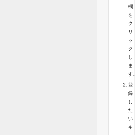
欄
を
ク
リ
ッ
ク
し
ま
す
登
録
し
た
い
キ