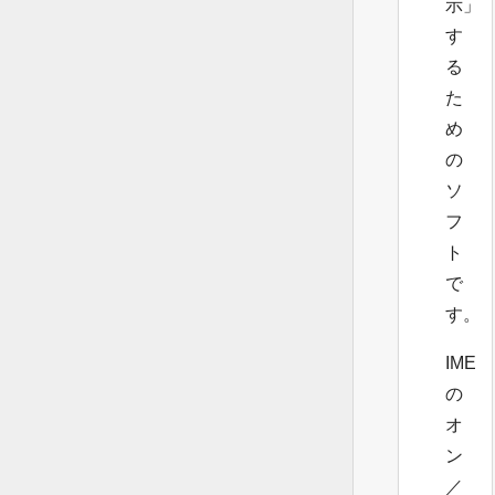
示」
す
る
た
め
の
ソ
フ
ト
で
す。
IME
の
オ
ン
／