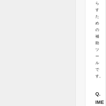
ら
す
た
め
の
補
助
ツ
ー
ル
で
す。
Q.
IME