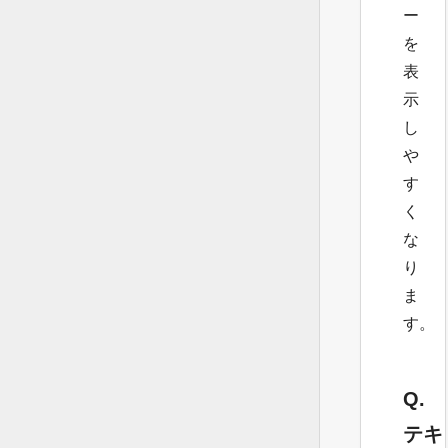
ー
を
表
示
し
や
す
く
な
り
ま
す。
Q.
テキ