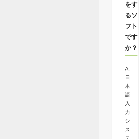
をす
るソ
フト
です
か？
A.
日
本
語
入
力
シ
ス
テ