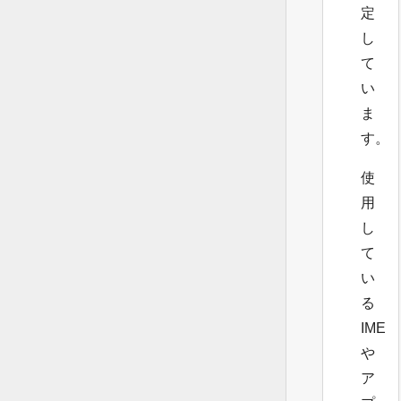
定
し
て
い
ま
す。
使
用
し
て
い
る
IME
や
ア