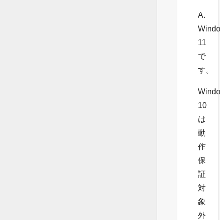
A.
Wind
11
で
す。
Wind
10
は
動
作
保
証
対
象
外