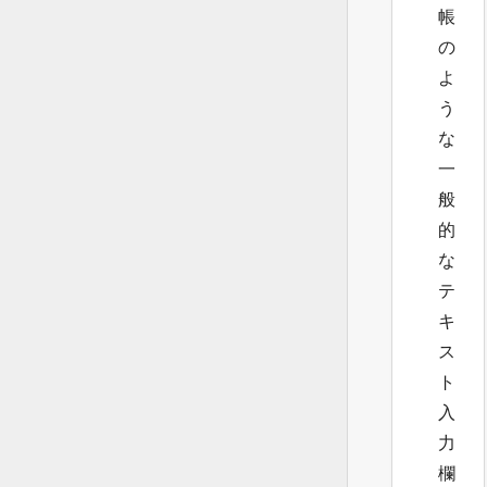
帳
の
よ
う
な
一
般
的
な
テ
キ
ス
ト
入
力
欄