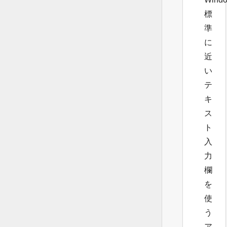
標
準
に
近
い
テ
キ
ス
ト
入
力
欄
を
使
う
ア