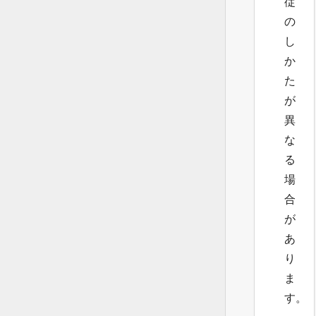
従
の
し
か
た
が
異
な
る
場
合
が
あ
り
ま
す。