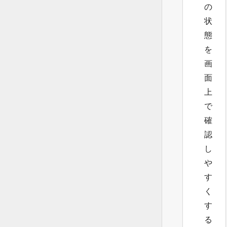
の
状
態
を
画
面
上
で
確
認
し
や
す
く
す
る