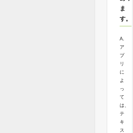
ま
す。
A.
ア
プ
リ
に
よ
っ
て
は、
テ
キ
ス