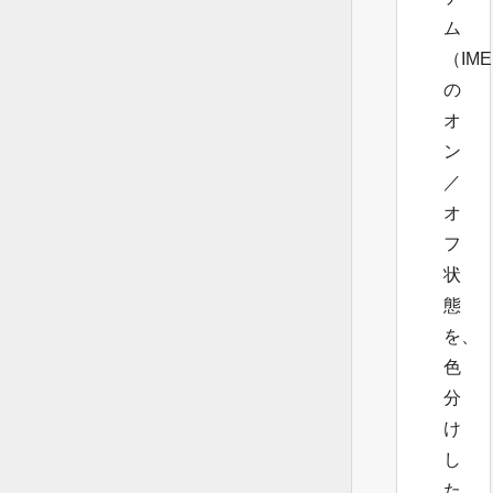
ム
（IM
の
オ
ン
／
オ
フ
状
態
を、
色
分
け
し
た