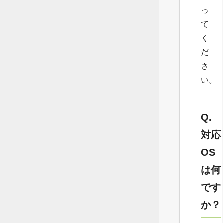
っ
て
く
だ
さ
い。
Q.
対応
OS
は何
です
か？