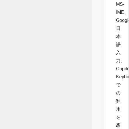
MS-
IME、
Googl
日
本
語
入
力、
Copilo
Keybo
で
の
利
用
を
想