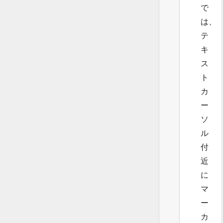
で
は、
テ
キ
ス
ト
カ
ー
ソ
ル
付
近
に
マ
ー
カ