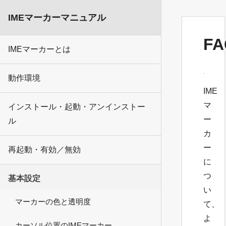
IMEマーカーマニュアル
FA
IMEマーカーとは
動作環境
IME
マ
インストール・起動・アンインストー
ー
ル
カ
ー
再起動・有効／無効
に
つ
基本設定
い
マーカーの色と透明度
て、
よ
カーソル位置のIMEマーカー