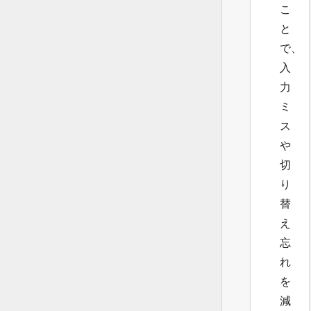
こ
と
で、
入
力
ミ
ス
や
切
り
替
え
忘
れ
を
減