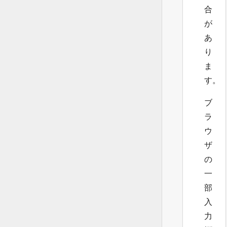
合
が
あ
り
ま
す。
ブ
ラ
ウ
ザ
の
一
部
入
力