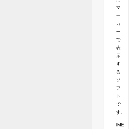
マ
ー
カ
ー
で
表
示
す
る
ソ
フ
ト
で
す。
IME