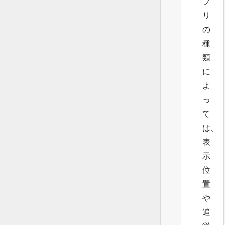
プ
リ
の
種
類
に
よ
っ
て
は、
表
示
位
置
や
追