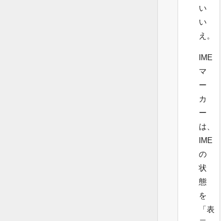
い
い
え。
IME
マ
ー
カ
ー
は、
IME
の
状
態
を
「表