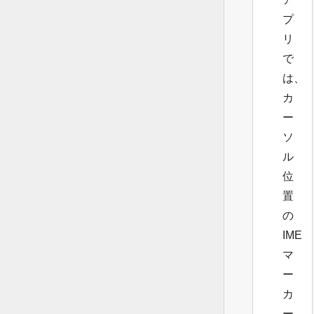
プ
リ
で
は、
カ
ー
ソ
ル
位
置
の
IME
マ
ー
カ
ー