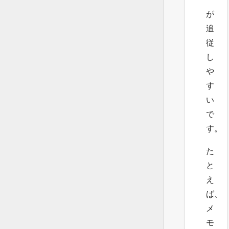
が
追
従
し
や
す
い
で
す。
た
と
え
ば、
メ
モ