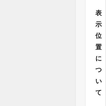
表
示
位
置
に
つ
い
て