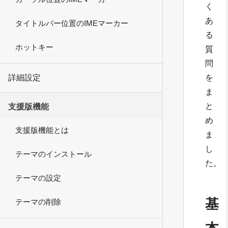
く
あ
タイトルバー位置のIMEマーカー
る
ホットキー
質
問
詳細設定
を
ま
と
支援版機能
め
支援版機能とは
ま
し
テーマのインストール
た。
テーマの設定
基
テーマの削除